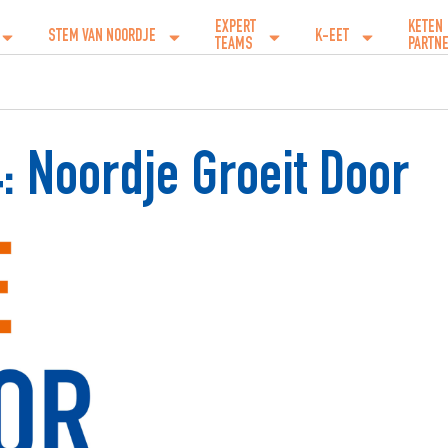
EXPERT
KETEN
STEM VAN NOORDJE
K-EET
TEAMS
PARTN
: Noordje Groeit Door