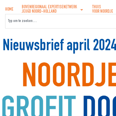
BOVENREGIONAAL EXPERTISENETWERK
THUIS
HOME
JEUGD NOORD-HOLLAND
VOOR NOORDJE
Nieuwsbrief april 2024