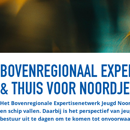
BOVENREGIONAAL EXPE
& THUIS VOOR NOORDJE
Het Bovenregionale Expertisenetwerk Jeugd Noord
en schip vallen. Daarbij is het perspectief van 
bestuur uit te dagen om te komen tot onvoorwaa