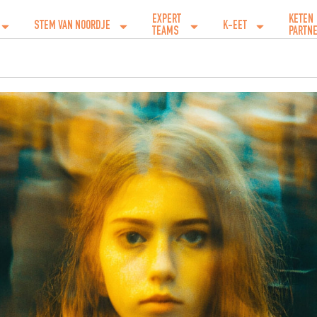
EXPERT
KETEN
STEM VAN NOORDJE
K-EET
TEAMS
PARTN