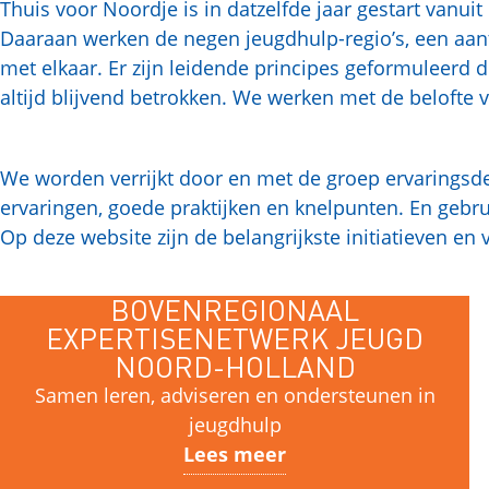
Thuis voor Noordje is in datzelfde jaar gestart vanui
Daaraan werken de negen jeugdhulp-regio’s, een aa
met elkaar. Er zijn leidende principes geformuleerd d
altijd blijvend betrokken. We werken met de belofte
We worden verrijkt door en met de groep ervaringsd
ervaringen, goede praktijken en knelpunten. En gebr
Op deze website zijn de belangrijkste initiatieven e
BOVENREGIONAAL
EXPERTISENETWERK JEUGD
NOORD-HOLLAND
Samen leren, adviseren en ondersteunen in
jeugdhulp
Lees meer