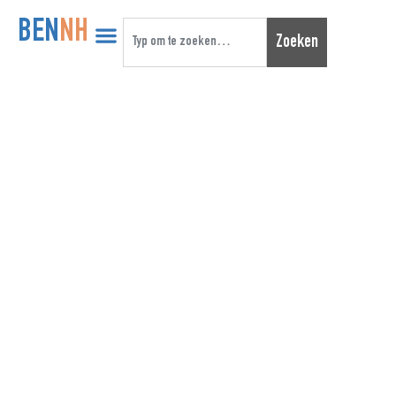
BEN
NH
Zoeken