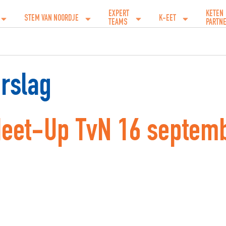
EXPERT
KETEN
STEM VAN NOORDJE
K-EET
TEAMS
PARTN
rslag
 Meet-Up TvN 16 septem